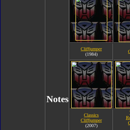
Cliffjumper
C
(1984)
Notes
Classics
R
Cliffjumper
C
(2007)